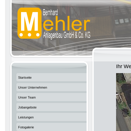
Ihr W
Startseite
Unser Unternehmen
Unser Team
Jobangebote
Leistungen
Fotogalerie