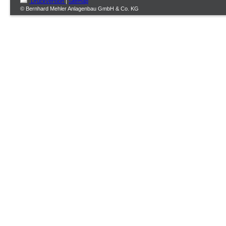
Druckversion
|
Sitemap
© Bernhard Mehler Anlagenbau GmbH & Co. KG